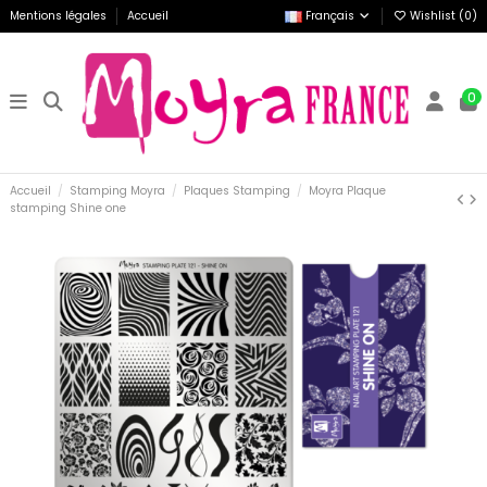
Mentions légales
Accueil
Français
Wishlist (
0
)
0
Accueil
Stamping Moyra
Plaques Stamping
Moyra Plaque
stamping Shine one