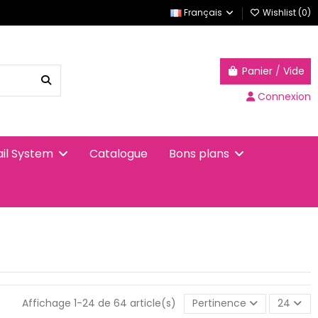
Français
Wishlist (
0
)
Panier
/
Vide
Connexion
Catalogue
ail System
Bons plans
Affichage 1-24 de 64 article(s)
Pertinence
24