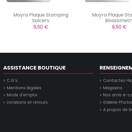
Moyra Plaque Stamping
Moyra Plaque St
Spicery
Blossometr
9,50 €
9,50 €
ASSISTANCE BOUTIQUE
RENSEIGNE
C.G.V.
Contactez-N
Mentions légales
Magasins
Mode d'emploi
Nos amis e-
Livraisons et retours
Galerie Photo
A propos de N