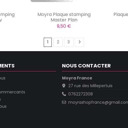
amping
Moyra Plaque stamping
Plaqu
y
Master Plan
9,50 €
1
2
3
MENTS
NOUS CONTACTER
ous
Moyra France
27 rue des Millepertuis
commercants
0762272308
s
moyrashopfrance@gmail.co
ous