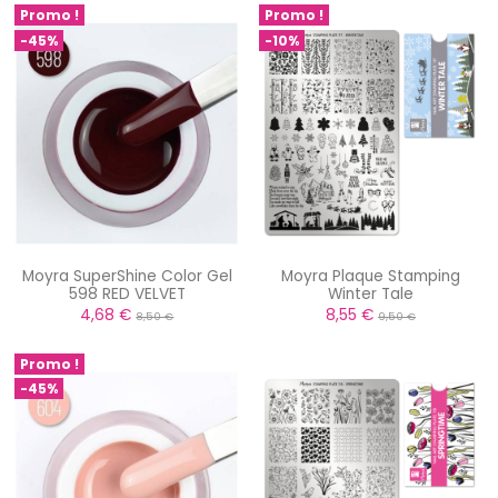
Promo !
Promo !
-45%
-10%
Moyra SuperShine Color Gel
Moyra Plaque Stamping
598 RED VELVET
Winter Tale
4,68 €
8,55 €
8,50 €
9,50 €
Promo !
-45%