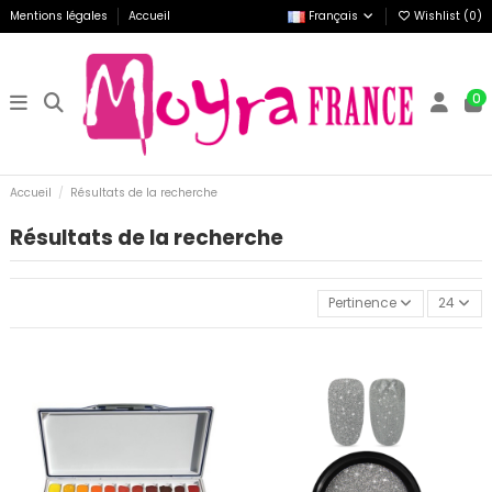
Mentions légales
Accueil
Français
Wishlist (
0
)
0
Accueil
Résultats de la recherche
Résultats de la recherche
Pertinence
24