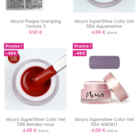
Moyra Plaque Stamping
Moyra SuperShine Color Gel
Texture 3
594 Aquamarine
9,50 €
4,68 €
8,50 €
Promo !
Promo !
-45%
-45%
Moyra SuperShine Color Gel
Moyra Supershine Color Gel
596 Rendez-vous
564 WALNUT
4,68 €
4,68 €
8,50 €
8,50 €