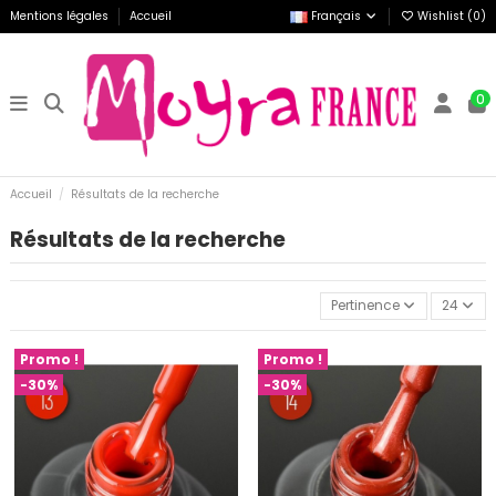
Mentions légales
Accueil
Français
Wishlist (
0
)
0
Accueil
Résultats de la recherche
Résultats de la recherche
Pertinence
24
Promo !
Promo !
-30%
-30%