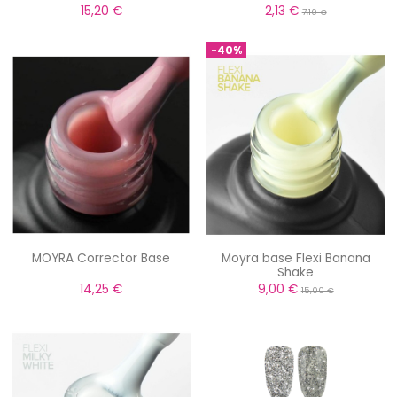
15,20 €
2,13 €
7,10 €
-40%
MOYRA Corrector Base
Moyra base Flexi Banana
Shake
14,25 €
9,00 €
15,00 €