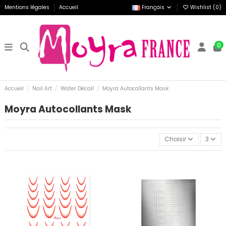
Mentions légales
Accueil
Français
Wishlist (
0
)
0
Accueil
Nail Art
Water Décall
Moyra Autocollants Mask
Moyra Autocollants Mask
Choisir
3