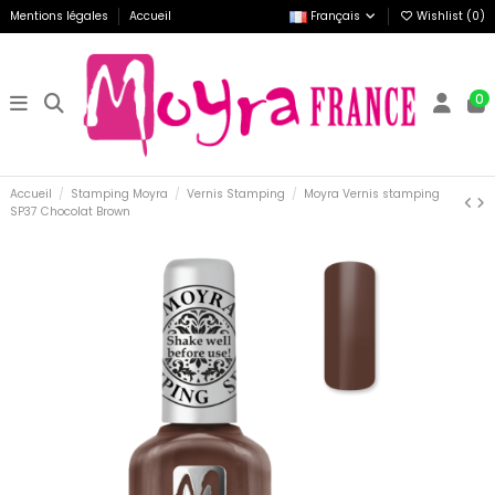
Mentions légales
Accueil
Français
Wishlist (
0
)
0
Accueil
Stamping Moyra
Vernis Stamping
Moyra Vernis stamping
SP37 Chocolat Brown