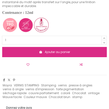
instantané du motif après transfert sur l’ongle, pour une finition
impeccable et durable.
Contenance : 12ml
Ajouter au panier
Moyra
VERNIS STAMPING
Stamping
vernis
presse à ongles
vernis à ongle
vernis d'impression
forte pigmentation
séchage rapide
couvre parfaitement
coloré
Chocolat
vintage
Mauve facile
Couleur mauve
Chocolat brun
stamp
Donnez votre avis