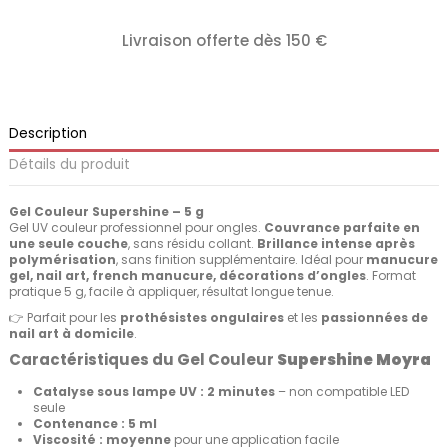
Livraison offerte dès 150 €
Description
Détails du produit
Gel Couleur Supershine – 5 g
Gel UV couleur professionnel pour ongles.
Couvrance parfaite en
une seule couche
, sans résidu collant.
Brillance intense après
polymérisation
, sans finition supplémentaire. Idéal pour
manucure
gel, nail art, french manucure, décorations d’ongles
. Format
pratique 5 g, facile à appliquer, résultat longue tenue.
👉 Parfait pour les
prothésistes ongulaires
et les
passionnées de
nail art à domicile
.
Caractéristiques du Gel Couleur
Supershine Moyra
Catalyse sous lampe UV : 2 minutes
– non compatible LED
seule
Contenance : 5 ml
Viscosité : moyenne
pour une application facile