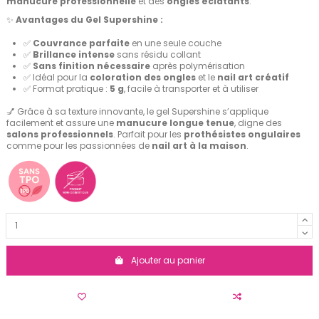
manucure professionnelle
et des
ongles éclatants
.
✨
Avantages du Gel Supershine :
✅
Couvrance parfaite
en une seule couche
✅
Brillance intense
sans résidu collant
✅
Sans finition nécessaire
après polymérisation
✅ Idéal pour la
coloration des ongles
et le
nail art créatif
✅ Format pratique :
5 g
, facile à transporter et à utiliser
💅 Grâce à sa texture innovante, le gel Supershine s’applique
facilement et assure une
manucure longue tenue
, digne des
salons professionnels
. Parfait pour les
prothésistes ongulaires
comme pour les passionnées de
nail art à la maison
.
Ajouter au panier