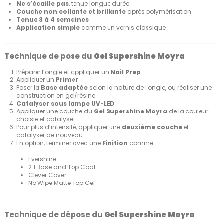
Ne s’écaille pas
, tenue longue durée
Couche non collante et brillante
après polymérisation
Tenue 3 à 4 semaines
Application simple
comme un vernis classique
Technique de pose du
Gel Supershine Moyra
Préparer l’ongle et appliquer un
Nail Prep
Appliquer un
Primer
Poser la
Base adaptée
selon la nature de l’ongle, ou réaliser une
construction en gel/résine
Catalyser sous lampe UV-LED
Appliquer une couche du
Gel Supershine Moyra
de la couleur
choisie et catalyser
Pour plus d’intensité, appliquer une
deuxième couche
et
catalyser de nouveau
En option, terminer avec une
Finition
comme :
Evershine
2:1 Base and Top Coat
Clever Cover
No Wipe Matte Top Gel
Technique de dépose du
Gel Supershine Moyra