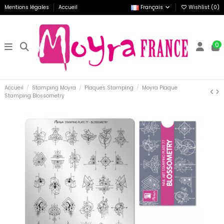
Mentions légales
Accueil
Français
Wishlist (
0
)
0
Accueil
Stamping Moyra
Plaques Stamping
Moyra Plaque
Stamping Blossometry