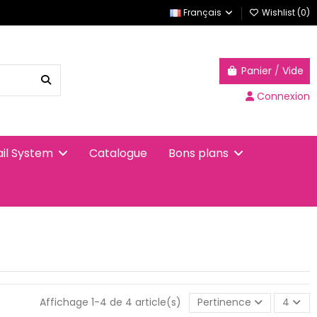
Français
Wishlist (
0
)
Panier
/
Vide
Connexion
Catalogue
ail System
Bons plans
Affichage 1-4 de 4 article(s)
Pertinence
4