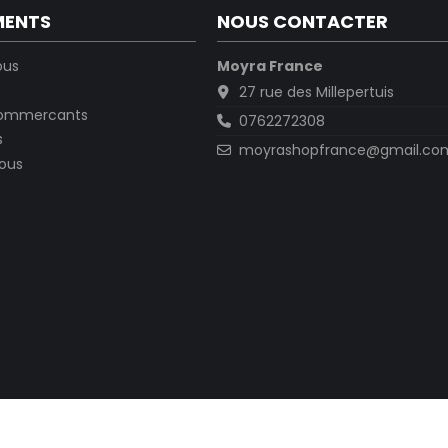
MENTS
NOUS CONTACTER
ous
Moyra France
27 rue des Millepertuis
commercants
0762272308
s
moyrashopfrance@gmail.co
ous