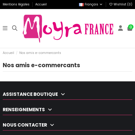
Mentions légales
Accueil
Français
Wishlist (
0
)
0
Accueil
Nos amis e-commercants
Nos amis e-commercants
ASSISTANCE BOUTIQUE
RENSEIGNEMENTS
NOUS CONTACTER