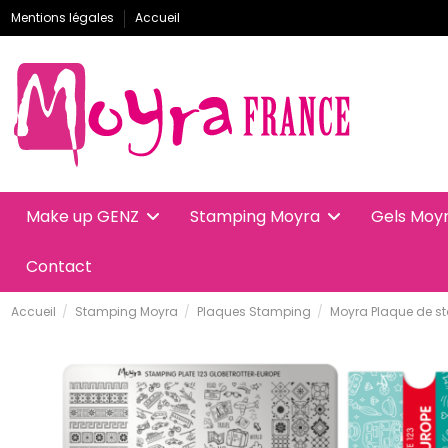
Mentions légales
Accueil
Make up GENZ
Stamping Moyra
Gels Moy
Contact
Accueil
Stamping Moyra
Plaques Stamping
Moyra Plaque de s