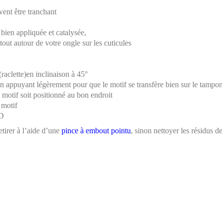
vent être tranchant
bien appliquée et catalysée,
tout autour de votre ongle sur les cuticules
raclette)en inclinaison à 45°
en appuyant légèrement pour que le motif se transfère bien sur le tampo
 motif soit positionné au bon endroit
 motif
ED
etirer à l’aide d’une
pince à embout pointu
, sinon nettoyer les résidus d