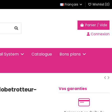
Français
Wishlist (
0
)
Panier
/
Vide
Connexion
Catalogue
ail System
Bons plans
lobetrotteur-
Vos garanties