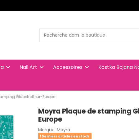
ra
Nail Art
Accessoires
Kostka Bojana N
tamping Globetrotteur-Europe
Moyra Plaque de stamping G
Europe
Marque:
Moyra
Derniers articles en stock