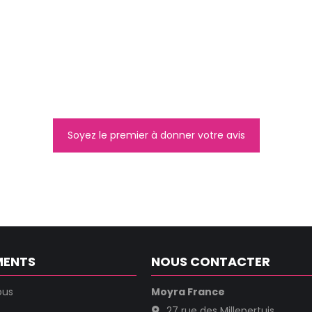
Soyez le premier à donner votre avis
MENTS
NOUS CONTACTER
ous
Moyra France
27 rue des Millepertuis