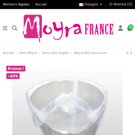
Mentions légales
Accueil
Français
Wishlist (
0
)
0
Accueil
Gels Moyra
Soins des Ongles
Moyra Bol manucure
Promo !
-60%