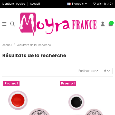
Mentions légales
Accueil
Français
Wishlist (
0
)
0
Accueil
Résultats de la recherche
Résultats de la recherche
Pertinence
6
Promo !
Promo !