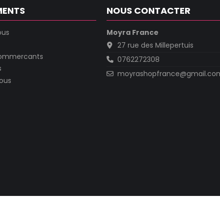
MENTS
NOUS CONTACTER
ous
Moyra France
27 rue des Millepertuis
commercants
0762272308
s
moyrashopfrance@gmail.co
ous