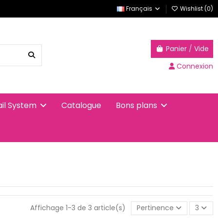
Français
Wishlist (
0
)
Panier
/
Vide
Connexion
Catalogue
ail System
Bons plans
Affichage 1-3 de 3 article(s)
Pertinence
3