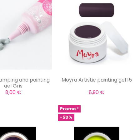
amping and painting
Moyra Artistic painting gel 15
gel Gris
8,00 €
8,90 €
Promo !
-50%