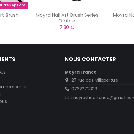
autres options
rt Brush
Moyra Nail Art Brush Series
Moyra Nai
Ombre
7,30 €
MENTS
NOUS CONTACTER
ous
Moyra France
27 rue des Millepertuis
commercants
0762272308
s
moyrashopfrance@gmail.co
ous