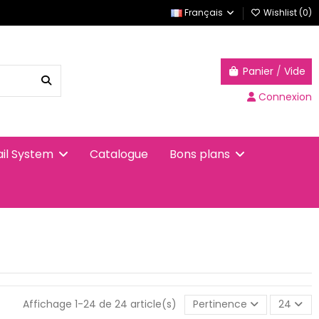
Français
Wishlist (
0
)
Panier
/
Vide
Connexion
Catalogue
ail System
Bons plans
Affichage 1-24 de 24 article(s)
Pertinence
24