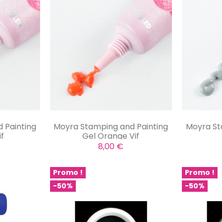
 Painting
Moyra Stamping and Painting
Moyra St
if
Gel Orange Vif
8,00 €
Promo !
Promo !
-50%
-50%