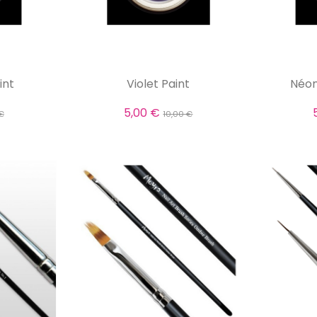
int
Violet Paint
Néon
5,00 €
€
10,00 €