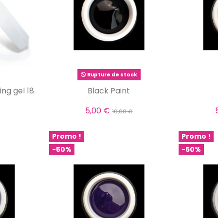
Rupture de stock
ing gel 18
Black Paint
5,00 €
10,00 €
Promo !
Promo !
-50%
-50%