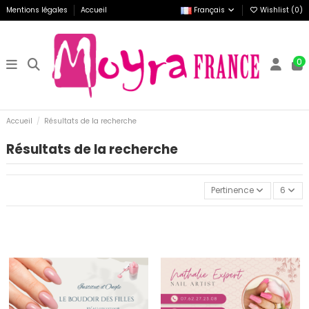
Mentions légales
Accueil
Français
Wishlist (
0
)
0
Accueil
Résultats de la recherche
Résultats de la recherche
Pertinence
6