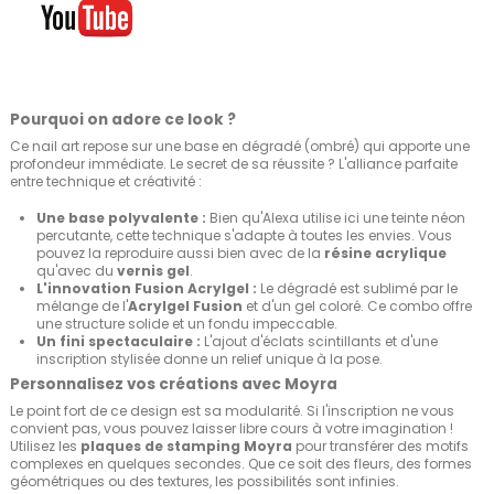
Pourquoi on adore ce look ?
Ce nail art repose sur une base en dégradé (ombré) qui apporte une
profondeur immédiate. Le secret de sa réussite ? L'alliance parfaite
entre technique et créativité :
Une base polyvalente :
Bien qu'Alexa utilise ici une teinte néon
percutante, cette technique s'adapte à toutes les envies. Vous
pouvez la reproduire aussi bien avec de la
résine acrylique
qu'avec du
vernis gel
.
L'innovation Fusion Acrylgel :
Le dégradé est sublimé par le
mélange de l'
Acrylgel Fusion
et d'un gel coloré. Ce combo offre
une structure solide et un fondu impeccable.
Un fini spectaculaire :
L'ajout d'éclats scintillants et d'une
inscription stylisée donne un relief unique à la pose.
Personnalisez vos créations avec Moyra
Le point fort de ce design est sa modularité. Si l'inscription ne vous
convient pas, vous pouvez laisser libre cours à votre imagination !
Utilisez les
plaques de stamping Moyra
pour transférer des motifs
complexes en quelques secondes. Que ce soit des fleurs, des formes
géométriques ou des textures, les possibilités sont infinies.