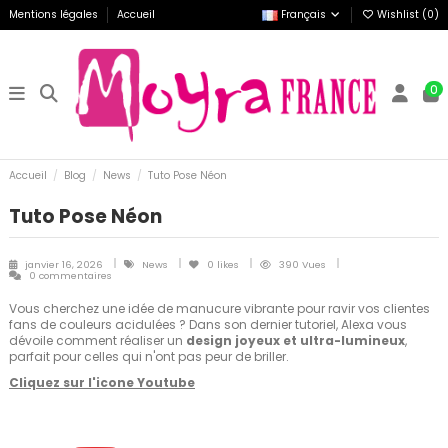
Mentions légales
Accueil
Français
Wishlist (
0
)
0
Accueil
Blog
News
Tuto Pose Néon
Tuto Pose Néon
janvier 16, 2026
News
0
likes
390 Vues
0 commentaires
Vous cherchez une idée de manucure vibrante pour ravir vos clientes
fans de couleurs acidulées ? Dans son dernier tutoriel, Alexa vous
dévoile comment réaliser un
design joyeux et ultra-lumineux
,
parfait pour celles qui n'ont pas peur de briller.
Cliquez sur l'icone Youtube