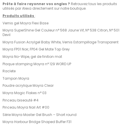
Prête à faire rayonner vos ongles ?
Retrouvez tous les produits
utilisés par Alexa directement sur notre boutique.
Produits utilisés
:
Vernis gel Moyra Flexi Base
Moyra SuperShine Gel Couleur n° 568 Jaune Vif, N° 538 Citron, N° 501
Devil
Moyra Fusion Acrylgel Baby White, Vernis Estampillage Transparent
Moyra FP01 Noir, FP04 Gel Mate Top Grey
Moyra No-Wipe, gel de finition mat
Plaque stamping Moyra n° 129 WORD UP
Raclete
Tampon Moyra
Poudre acrylique Moyra Clear
Moyra Magic Flakes n° 03
Pinceau biseauté #4
Pinceau Moyra Nail Art #00
Série Moyra Master Gel Brush – Short round
Moyra Harbour Bridge Shaped Buffer F31