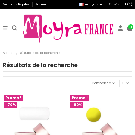
Mentions légales
Accueil
Français
Wishlist (
0
)
0
Accueil
Résultats de la recherche
Résultats de la recherche
Pertinence
5
Promo !
Promo !
-70%
-80%