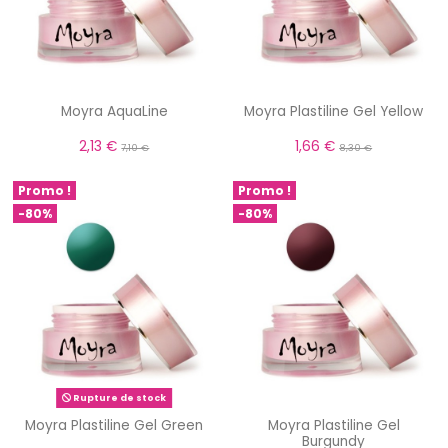
Moyra AquaLine
Moyra Plastiline Gel Yellow
2,13 €
1,66 €
7,10 €
8,30 €
Promo !
Promo !
-80%
-80%
Rupture de stock
Moyra Plastiline Gel Green
Moyra Plastiline Gel
Burgundy